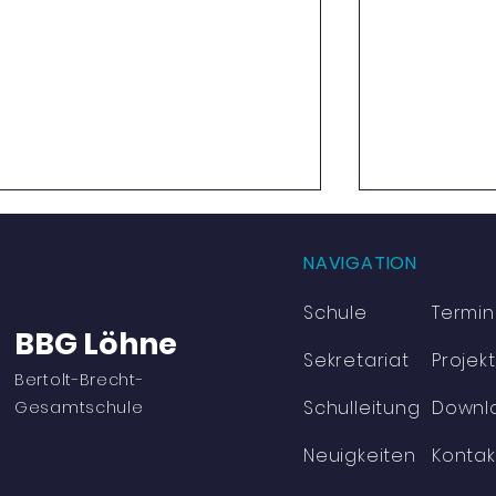
NAVIGATION
Schule
Termi
BBG Löhne
Sekretariat
Projek
Bertolt-Brecht-
Schulleitung
Downl
Viel Bewegung und jede
Erfolgreich
Gesamtschule
Menge Spaß
der Mathe-
in Vlotho
Neuigkeiten
Kontak