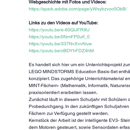
Webgeschichte mit Fotos und Videos:  
https://spark.adobe.com/page/yWxybzvoc0ObB/
Links zu den Videos auf YouTube:
https://youtu.be/e-60QiJFR9U
https://youtu.be/0NmFP0ulf_0
https://youtu.be/337NvXvvNuw
https://youtu.be/cBDYhFDZ4hM
Es handelt sich hier um ein Unterrichtsprojekt 
LEGO MINDSTORMS Education Basis-Set enthält üb
konzipiert. Das zugehörige Unterrichtsmaterial en
MINT-Fächern- (Mathematik, Informatik, Naturwis
praxisorientiert erarbeiten lassen.
Zunächst läuft in diesem Schuljahr mit Schülern 
Probedurchgang. In den zukünftigen Schuljahren 
Fächern zur Verfügung gestellt werden.
Kernstück der Arbeit ist der intelligente EV3- Ste
dem Motoren gesteuert, sowie Sensordaten erfass