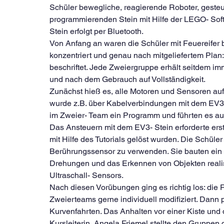
Schüler bewegliche, reagierende Roboter, gesteu
programmierenden Stein mit Hilfe der LEGO- Soft
Stein erfolgt per Bluetooth.
Von Anfang an waren die Schüler mit Feuereifer b
konzentriert und genau nach mitgeliefertem Plan
beschriftet. Jede Zweiergruppe erhält seitdem imm
und nach dem Gebrauch auf Vollständigkeit. 
Zunächst hieß es, alle Motoren und Sensoren auf
wurde z.B. über Kabelverbindungen mit dem EV3-S
im Zweier- Team ein Programm und führten es aus-
Das Ansteuern mit dem EV3- Stein erforderte erst
mit Hilfe des Tutorials gelöst wurden. Die Schüler
Berührungssensor zu verwenden. Sie bauten ein 
Drehungen und das Erkennen von Objekten realisi
Ultraschall- Sensors.
Nach diesen Vorübungen ging es richtig los: die 
Zweierteams gerne individuell modifiziert. Dann 
Kurvenfahrten. Das Anhalten vor einer Kiste und
Kursleiterin, Angela Friemel stellte den Gruppen d