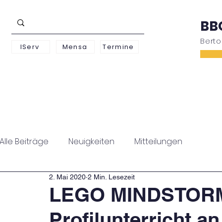
BB
Bert
IServ
Mensa
Termine
Schwerpunkte
Unterstufe
Oberstufe
Alle Beiträge
Neuigkeiten
Mitteilungen
2. Mai 2020
2 Min. Lesezeit
LEGO MINDSTOR
Profilunterricht an