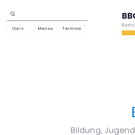
BB
Bert
IServ
Mensa
Termine
Schwerpunkte
Unterstufe
Oberstufe
Bildung, Jugend