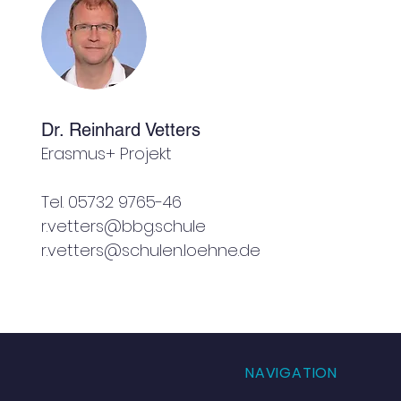
Dr. Reinhard Vetters
Erasmus+ Projekt
Tel. 05732 9765-46
r.vetters@bbg.schule
r.vetters@schulen.loehne.de
NAVIGATION