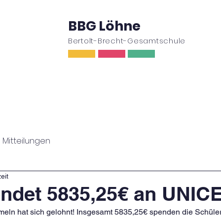
BBG Löhne
Bertolt-Brecht-Gesamtschule
ufe
Oberstufe
Wir
Schulleben
Ser
Mitteilungen
eit
ndet 5835,25€ an UNIC
eln hat sich gelohnt! Insgesamt 5835,25€ spenden die Schüle