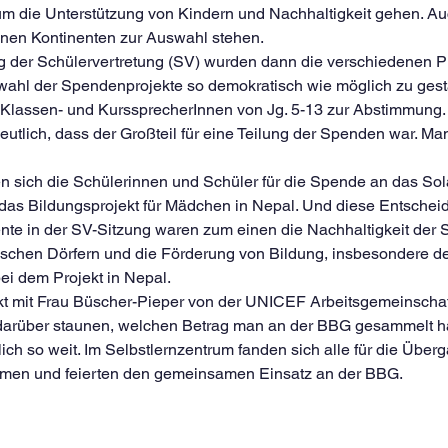
 um die Unterstützung von Kindern und Nachhaltigkeit gehen. Auc
enen Kontinenten zur Auswahl stehen.
ng der Schülervertretung (SV) wurden dann die verschiedenen Pr
swahl der Spendenprojekte so demokratisch wie möglich zu gesta
 Klassen- und KurssprecherInnen von Jg. 5-13 zur Abstimmung. 
eutlich, dass der Großteil für eine Teilung der Spenden war. Man
en sich die Schülerinnen und Schüler für die Spende an das So
 das Bildungsprojekt für Mädchen in Nepal. Und diese Entschei
nte in der SV-Sitzung waren zum einen die Nachhaltigkeit der S
schen Dörfern und die Förderung von Bildung, insbesondere de
i dem Projekt in Nepal.
kt mit Frau Büscher-Pieper von der UNICEF Arbeitsgemeinscha
darüber staunen, welchen Betrag man an der BBG gesammelt ha
ch so weit. Im Selbstlernzentrum fanden sich alle für die Über
en und feierten den gemeinsamen Einsatz an der BBG.