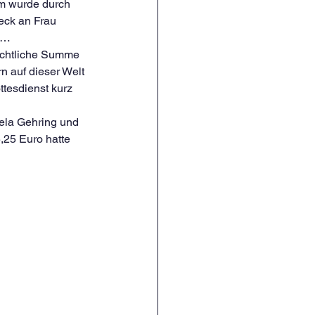
m wurde durch 
eck an Frau 
n…
achtliche Summe 
 auf dieser Welt 
tesdienst kurz 
ela Gehring und 
,25 Euro hatte 