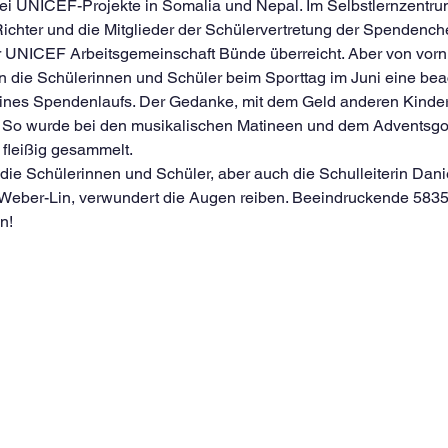
i UNICEF-Projekte in Somalia und Nepal. Im Selbstlernzentru
Richter und die Mitglieder der Schülervertretung der Spendench
r UNICEF Arbeitsgemeinschaft Bünde überreicht. Aber von vor
 die Schülerinnen und Schüler beim Sporttag im Juni eine be
eines Spendenlaufs. Der Gedanke, mit dem Geld anderen Kindern
. So wurde bei den musikalischen Matineen und dem Adventsgot
 fleißig gesammelt.
ie Schülerinnen und Schüler, aber auch die Schulleiterin Dani
a Weber-Lin, verwundert die Augen reiben. Beeindruckende 5835
n!