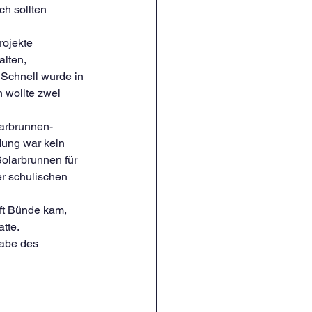
h sollten 
ojekte 
lten, 
Schnell wurde in 
 wollte zwei 
larbrunnen-
dung war kein 
olarbrunnen für 
r schulischen 
ft Bünde kam, 
tte.
gabe des 