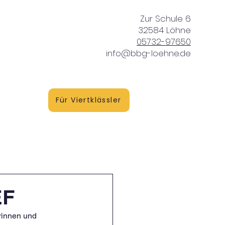
Zur Schule 6
32584 Löhne
05732-97650
info@bbg-loehne.de
vice
Für Viertklässler
EF
rinnen und 