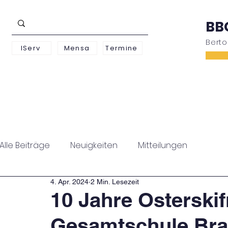
BB
Bert
IServ
Mensa
Termine
Schwerpunkte
Unterstufe
Oberstufe
Alle Beiträge
Neuigkeiten
Mitteilungen
4. Apr. 2024
2 Min. Lesezeit
10 Jahre Osterskifr
Gesamtschule Bra