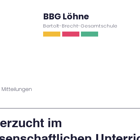
BBG Löhne
Bertolt-Brecht-Gesamtschule
ufe
Oberstufe
Wir
Schulleben
Ser
Mitteilungen
terzucht im
senschaftlichen Unterri