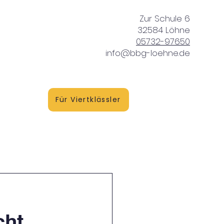
Zur Schule 6
32584 Löhne
05732-97650
info@bbg-loehne.de
vice
Für Viertklässler
cht