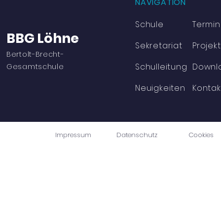
NAVIGATION
Schule
Termi
BBG Löhne
Sekretariat
Projek
Bertolt-Brecht-
Schulleitung
Downl
Viel Bewegung und jede
Erfolgreich
Gesamtschule
Menge Spaß
der Mathe-
in Vlotho
Neuigkeiten
Kontak
Impressum
Datenschutz
Cookies