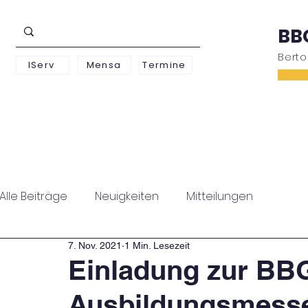
BB
Bert
IServ
Mensa
Termine
Schwerpunkte
Unterstufe
Oberstufe
Alle Beiträge
Neuigkeiten
Mitteilungen
7. Nov. 2021
1 Min. Lesezeit
Einladung zur BB
Ausbildungsmesse