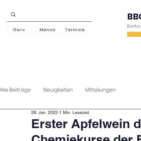
BB
Bert
IServ
Mensa
Termine
Schwerpunkte
Unterstufe
Oberstufe
Alle Beiträge
Neuigkeiten
Mitteilungen
28. Jan. 2022
1 Min. Lesezeit
Erster Apfelwein 
Chemiekurse der E