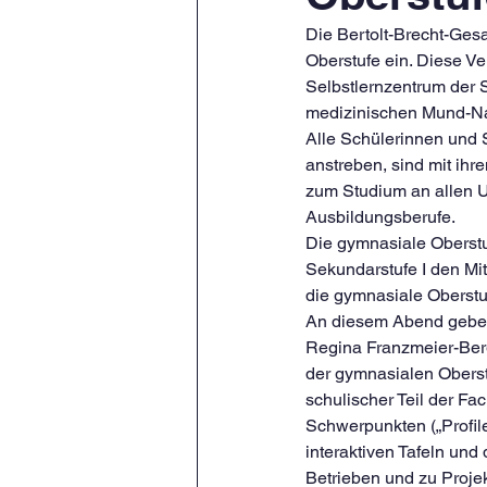
Die Bertolt-Brecht-Ges
Oberstufe ein. Diese Ver
Selbstlernzentrum der 
medizinischen Mund-Na
Alle Schülerinnen und S
anstreben, sind mit ihr
zum Studium an allen U
Ausbildungsberufe.
Die gymnasiale Oberstu
Sekundarstufe I den Mit
die gymnasiale Oberstu
An diesem Abend geben 
Regina Franzmeier-Berg
der gymnasialen Oberst
schulischer Teil der F
Schwerpunkten („Profile
interaktiven Tafeln und
Betrieben und zu Proje