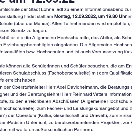
amtschule der Stadt Löhne lädt zu einem Informationsabend zur
anstaltung findet statt am 
Montag, 12.09.2022, um 19.30 Uhr
 im
Schule (über der Mensa). Allen Teilnehmenden wird empfohlen, 
sen-Schutz zu tragen.
chüler, die die Allgemeine Hochschulreife, das Abitur, als Sch
en Erziehungsberechtigten eingeladen. Die Allgemeine Hochschul
niversitäten bzw. Hochschulen und ist auch Voraussetzung für v
fe können alle Schülerinnen und Schüler besuchen, die am En
tleren Schulabschluss (Fachoberschulreife) mit dem Qualifikati
fe erreicht haben.
der Oberstufenleiter Herr Axel Davidheimann, die Beratungsle
ner und der Beratungslehrer Herr Reinhard Vetters Informatio
ufe, zu den erreichbaren Abschlüssen (Allgemeine Hochschulre
achhochschulreife), zum Fächer- und Leistungskursangebot und 
n“) der Oberstufe (Kultur, Gesellschaft und Umwelt), zum Einsat
 der iPads im Unterricht, zu berufsvorbereitenden Projekten, zur 
kten mit weiteren außerschulischen Partnern.