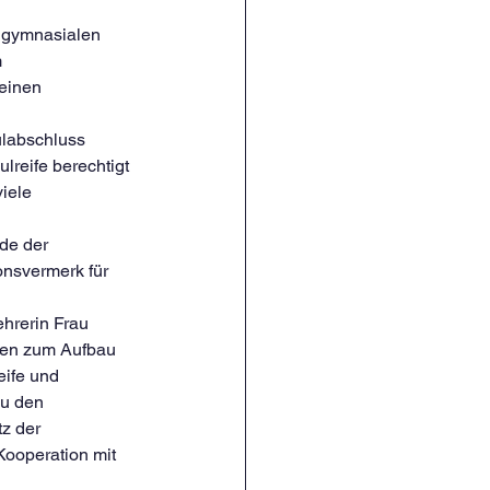
 gymnasialen 
 
einen 
ulabschluss 
reife berechtigt 
iele 
de der 
onsvermerk für 
hrerin Frau 
nen zum Aufbau 
ife und 
zu den 
z der 
Kooperation mit 