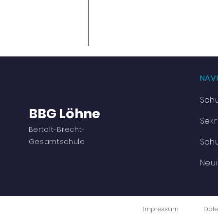
NAV
Sch
BBG Löhne
Sekr
Bertolt-Brecht-
Schu
Viel Bewegung und jede
Gesamtschule
Menge Spaß
Neui
Impressum
Dat