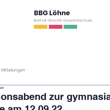
BBG Löhne
Bertolt-Brecht-Gesamtschule
ufe
Oberstufe
Wir
Schulleben
Ser
Mitteilungen
eit
ionsabend zur gymnasi
e am 12.09.22