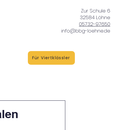
Zur Schule 6
32584 Löhne
05732-97650
info@bbg-loehne.de
vice
Für Viertklässler
alen