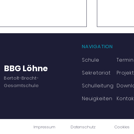
NAVIGATION
Schule
Termi
BBG Löhne
Sekretariat
Projek
Bertolt-Brecht-
Schulleitung
Downl
Viel Bewegung und jede
Erfolgreich
Gesamtschule
Menge Spaß
der Mathe-
in Vlotho
Neuigkeiten
Kontak
Impressum
Datenschutz
Cookies