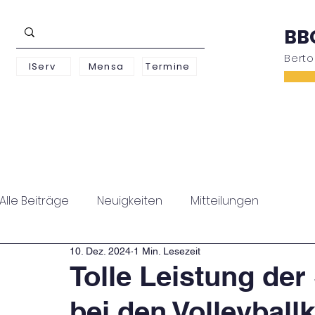
BB
Bert
IServ
Mensa
Termine
Schwerpunkte
Unterstufe
Oberstufe
Alle Beiträge
Neuigkeiten
Mitteilungen
10. Dez. 2024
1 Min. Lesezeit
Tolle Leistung de
bei den Volleyball