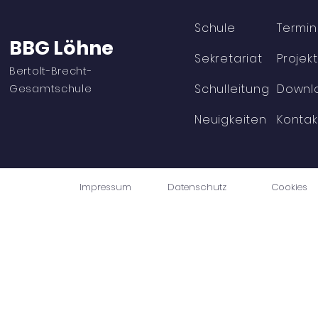
Schule
Termi
BBG Löhne
Sekretariat
Projek
Bertolt-Brecht-
Schulleitung
Downl
Viel Bewegung und jede
Erfolgreich
Gesamtschule
Menge Spaß
der Mathe-
in Vlotho
Neuigkeiten
Kontak
Impressum
Datenschutz
Cookies