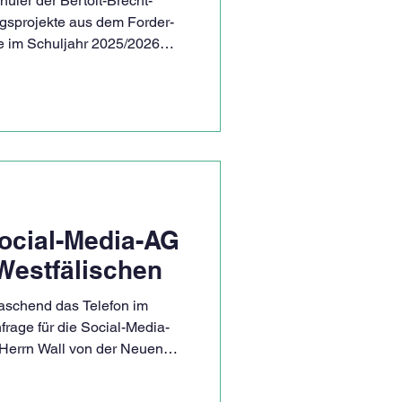
hüler der Bertolt-Brecht-
gsprojekte aus dem Forder-
e im Schuljahr 2025/2026
hgeführt und von den
Englisch und Philosophie)
iologie und Physik) betreut.
en und Interessen. Im Forder-
chüler genau diesen
lbstständig an ihrem
Social-Media-AG
Westfälischen
raschend das Telefon im
nfrage für die Social-Media-
 Herrn Wall von der Neuen
 Rahmen des Interviews ging
agram-Account, unsere Arbeit