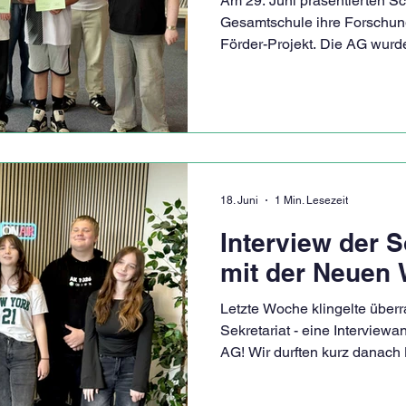
Am 29. Juni präsentierten Sc
Gesamtschule ihre Forschun
Förder-Projekt. Die AG wurd
bereits zum vierten Mal durc
Lehrkräften Valerie Hilker (
sowie Christian Lipkowski (B
„Jedes Kind hat eigene Stärk
Förder-Projekt können die S
Interessen nachgehen und se
Wunschthema
18. Juni
1 Min. Lesezeit
Interview der 
mit der Neuen 
Letzte Woche klingelte über
Sekretariat - eine Interviewa
AG! Wir durften kurz danach
Westfälischen begrüßen. Im
es natürlich um unseren Inst