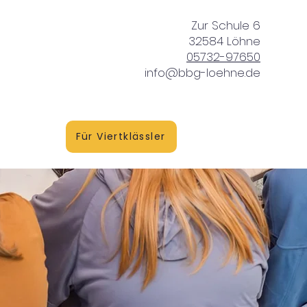
Zur Schule 6
32584 Löhne
05732-97650
info@bbg-loehne.de
vice
Für Viertklässler