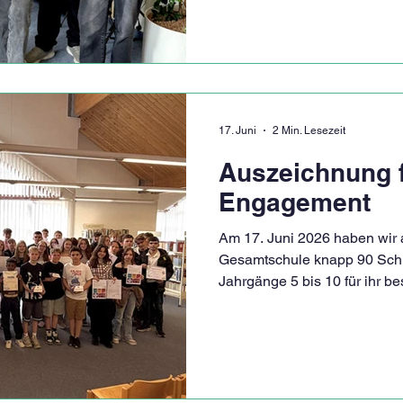
vor und hinter der Kamera un
der letzten Monate. Tatsächli
ziemlich aufregend. Unsere s
über 500.000 Aufrufe und bis
17. Juni
2 Min. Lesezeit
Auszeichnung 
Engagement
Am 17. Juni 2026 haben wir a
Gesamtschule knapp 90 Schü
Jahrgänge 5 bis 10 für ihr 
ausgezeichnet. In einer feie
wir die vielen Jugendlichen 
übernehmen und unsere Schu
mitgestalten. Die Bandbreit
beeindruckend: Ausgezeichn