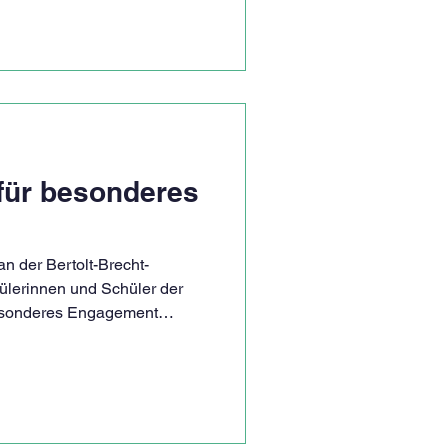
d die erfolgreichsten Beiträge
ch war das letzte halbe Jahr
tärksten Posts erreichten
 zu 29.00
für besonderes
n der Bertolt-Brecht-
lerinnen und Schüler der
besonderes Engagement
rlichen Veranstaltung konnten
würdigen, die Verantwortung
lgemeinschaft aktiv
e der Ehrungen war
et wurden unter anderem