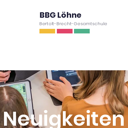
BBG Löhne
Bertolt-Brecht-Gesamtschule
ufe
Oberstufe
Wir
Schulleben
Ser
Neuigkeiten