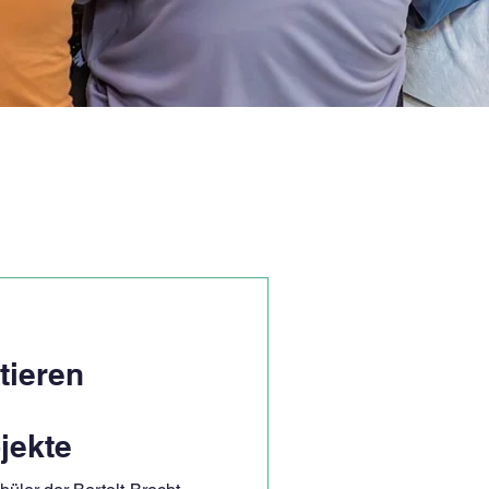
tieren
jekte