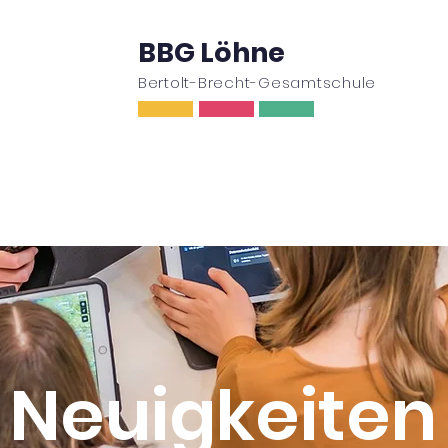
BBG Löhne
Bertolt-Brecht-Gesamtschule
ufe
Oberstufe
Wir
Schulleben
Ser
Neuigkeiten