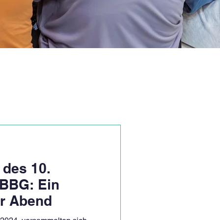
 des 10.
 BBG: Ein
er Abend