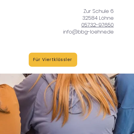
Zur Schule 6
32584 Löhne
05732-97650
info@bbg-loehne.de
vice
Für Viertklässler