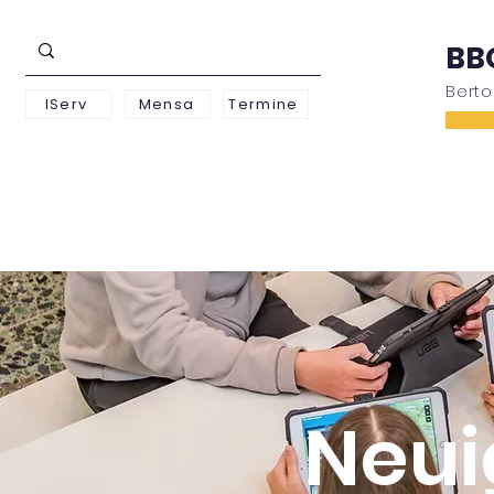
BB
Bert
IServ
Mensa
Termine
Schwerpunkte
Unterstufe
Oberstufe
Neui