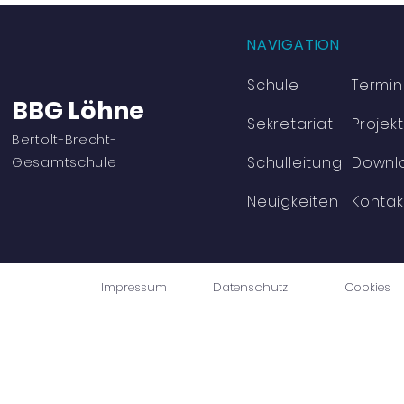
NAVIGATION
Schule
Termi
BBG Löhne
Sekretariat
Projek
Bertolt-Brecht-
Schulleitung
Downl
Gesamtschule
Neuigkeiten
Kontak
Impressum
Datenschutz
Cookies