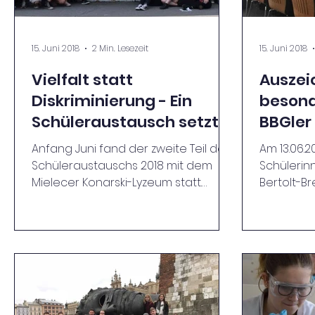
15. Juni 2018
2 Min. Lesezeit
15. Juni 2018
Vielfalt statt
Auszei
Diskriminierung - Ein
besond
Schüleraustausch setzt
BBGler
Zeichen
Anfang Juni fand der zweite Teil des
Am 13.06.2
Schüleraustauschs 2018 mit dem
Schülerin
Mielecer Konarski-Lyzeum statt.
Bertolt-B
Schon im April begegneten acht...
soziales 
2017/2018...