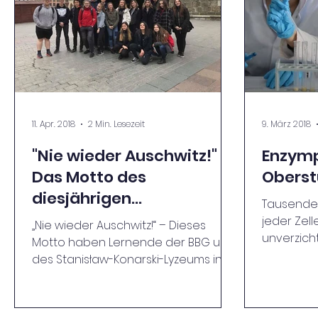
11. Apr. 2018
2 Min. Lesezeit
9. März 2018
"Nie wieder Auschwitz!" -
Enzymp
Das Motto des
Oberst
diesjährigen
Tausende
Schüleraustauschs
jeder Zel
„Nie wieder Auschwitz!“ – Dieses
unverzich
Motto haben Lernende der BBG und
Alltag spie
des Stanisław-Konarski-Lyzeums in
Mielec für ihren diesjährigen...