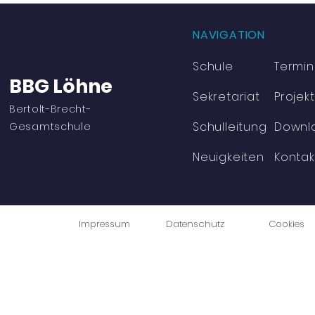
NAVIGATION
Schule
Termi
BBG Löhne
Sekretariat
Projek
Bertolt-Brecht-
Schulleitung
Downl
Gesamtschule
Neuigkeiten
Kontak
Impressum
Datenschutz
Cookies