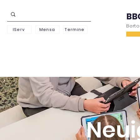
BB
Bert
IServ
Mensa
Termine
Schwerpunkte
Unterstufe
Oberstufe
Neui